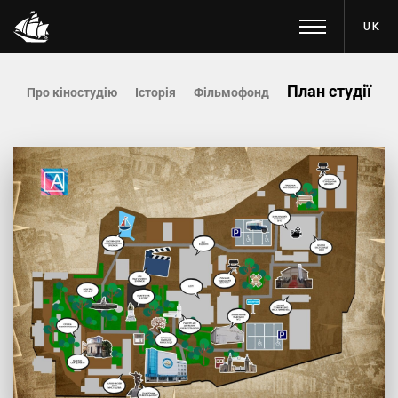
UK
План студії
Про кіностудію
Історія
Фільмофонд