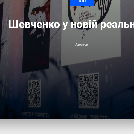
кві
Шевченко у новій реальн
Анонси