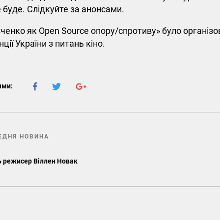
 буде. Слідкуйте за анонсами.
ченко як Open Source опору/спротиву» було організо
ції України з питань кіно.
ями:
ЕДНЯ НОВИНА
ть режисер Віллен Новак