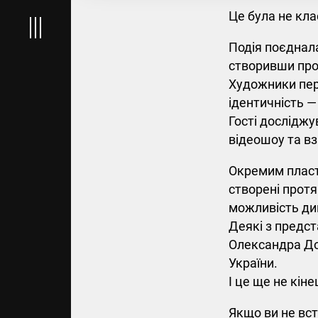
Це була не кла
Подія поєднала
створивши про
Художники пер
ідентичність —
Гості дослідж
відеошоу та вз
Окремим пласто
створені протя
можливість див
Деякі з предс
Олександра До
України.
І це ще не кіне
Якщо ви не вст