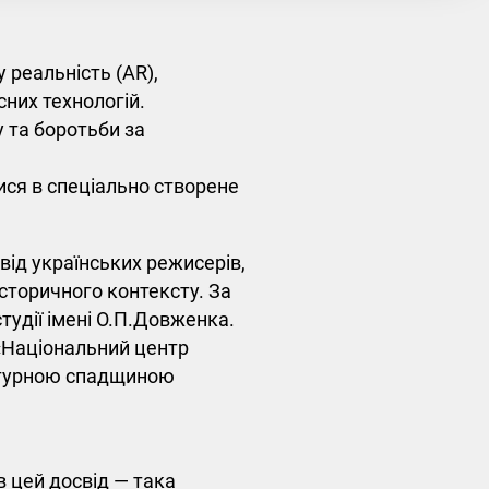
 реальність (AR),
них технологій.
 та боротьби за
ися в спеціально створене
від українських режисерів,
історичного контексту. За
удії імені О.П.Довженка.
«Національний центр
льтурною спадщиною
в цей досвід — така