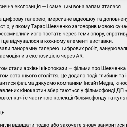
сична експозиція — і саме цим вона запам’яталася.
 цифрову галерею, імерсивне відеошоу та доповнену
стір, у якому Тарас Шевченко заговорив мовою сучас
еосмислили його постать через теми опору, спротиву
 і це відчувалося в кожному елементі виставки.
ували панорамну галерею цифрових робіт, занурювал
аємодіяли з експозицією через AR.
м стали архівні кінопокази — фільми про Шевченка 
гом останнього століття. Це додало події глибини та 
итися фільма дякуємо компаніям ІнсайтМедіа, кіност
тавлених кінокартин зберігаються у фільмофонді ДП 
вженка» і є частиною колекції Фільмофонду та ку
ць.
игли відвідати подію або захочете знову зануритися 