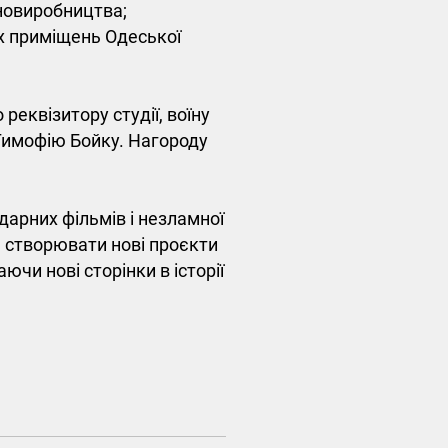
новиробництва;
х приміщень Одеської
реквізитору студії, воїну
 Тимофію Бойку. Нагороду
ндарних фільмів і незламної
, створювати нові проєкти
ючи нові сторінки в історії