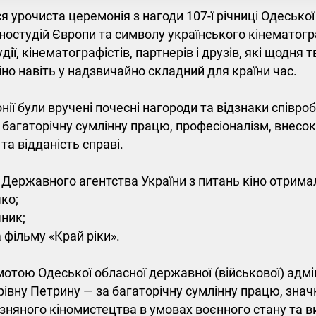
 урочиста церемонія з нагоди 107-ї річниці Одеської к
ностудій Європи та символу українського кінематогр
дії, кінематографістів, партнерів і друзів, які щодня 
іно навіть у надзвичайно складний для країни час.
нії були вручені почесні нагороди та відзнаки співро
багаторічну сумлінну працю, професіоналізм, внесок
та відданість справі.
Державного агентства України з питань кіно отрима
ко;
ник;
 фільму «Край ріки».
отою Одеської обласної державної (військової) адмі
івну Петрину — за багаторічну сумлінну працю, знач
зняного кіномистецтва в умовах воєнного стану та в