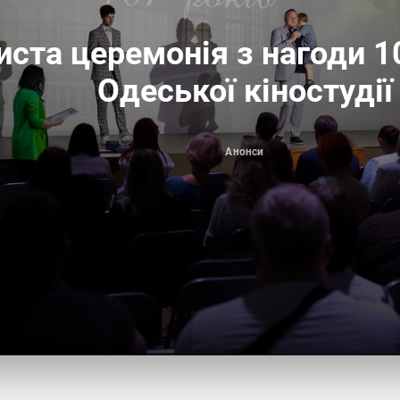
иста церемонія з нагоди 10
Одеської кіностудії
Анонси