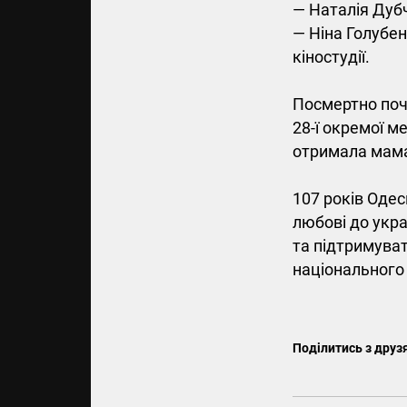
— Наталія Дуб
— Ніна Голубе
кіностудії.
Посмертно поче
28-ї окремої м
отримала мама
107 років Одес
любові до укра
та підтримуват
національного
Поділитись з друз