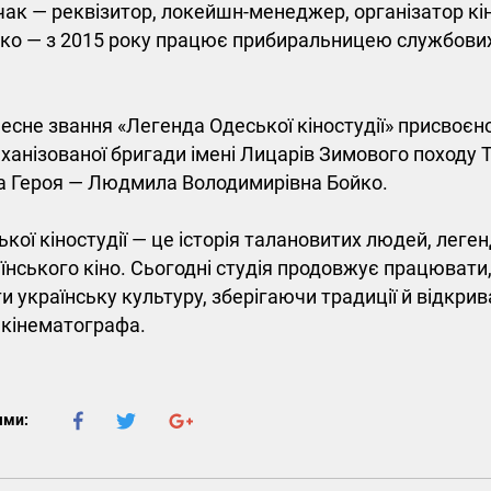
чак — реквізитор, локейшн-менеджер, організатор кі
нко — з 2015 року працює прибиральницею службови
сне звання «Легенда Одеської кіностудії» присвоєно 
еханізованої бригади імені Лицарів Зимового походу
 Героя — Людмила Володимирівна Бойко.
ької кіностудії — це історія талановитих людей, леге
їнського кіно. Сьогодні студія продовжує працювати
и українську культуру, зберігаючи традиції й відкрива
 кінематографа.
ями: