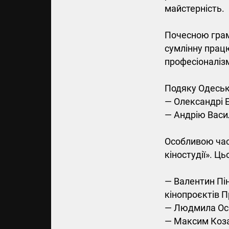
майстерність.
Почесною грам
сумлінну працю
професіоналіз
Подяку Одеськ
— Олександрі 
— Андрію Васи
Особливою час
кіностудії». Ць
— Валентин Пі
кінопроєктів П
— Людмила Осад
— Максим Козак