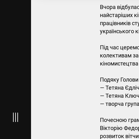
Вчора відбулася
найстаріших кі
працівників сту
українського к
Під час церемо
колективам за 
кіномистецтва 
Подяку Голови 
— Тетяна Єдліч
— Тетяна Ключ
— творча група
Почесною грам
Вікторію Федор
розвиток вітчи