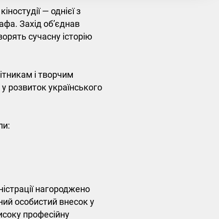
іностудії — однієї з
афа. Захід об’єднав
творять сучасну історію
бітникам і творчим
 у розвиток українського
ли:
ністрації нагороджено
ний особистий внесок у
исоку професійну