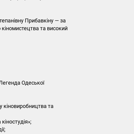
епанівну Прибавкіну — за
о кіномистецтва та високий
Легенда Одеської
у кіновиробництва та
кіностудія»;
ії;