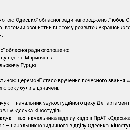
отою Одеської обласної ради нагороджено Любов Ст
, вагомий особистий внесок у розвиток українськог
м.
ої обласної ради оголошено:
Едуардівні Маринченко;
льовичу Гурцю.
тиною церемонії стало вручення почесного звання «
ого року були відзначені:
нчук — начальник звукостудійного цеху Департамент
рАТ «Одеська кіностудія»;
ча — в.о. начальника відділу кадрів ПрАТ «Одеська 
 — начальник юридичного відділу Одеської кіностуд