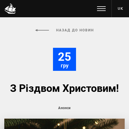
UK
НАЗАД ДО НОВИН
25
гру
З Різдвом Христовим!
Анонси