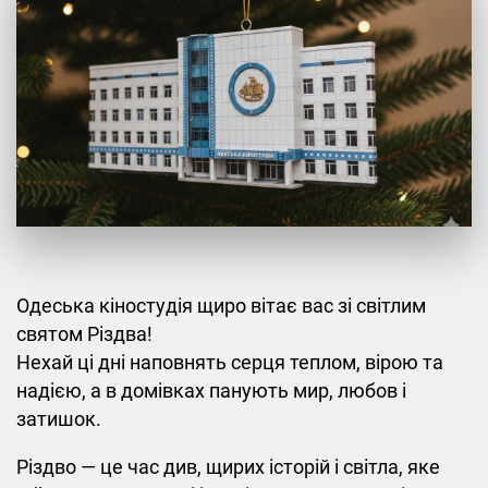
Одеська кіностудія щиро вітає вас зі світлим
святом Різдва!
Нехай ці дні наповнять серця теплом, вірою та
надією, а в домівках панують мир, любов і
затишок.
Різдво — це час див, щирих історій і світла, яке